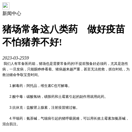
新闻中心
猪场常备这八类药 做好疫苗
不怕猪养不好!
2023-03-25
59
我们人有常备医药箱，猪场也是需要常备药的!不提前预备好必须药，尤其是急性
病，一旦发病，只能眼睁睁看着。猪病越来越严重，甚至无法抢救，抓住时机，为
救治猪命争取宝贵时间。
1.解毒药：阿托品，维生素C也可解毒。
2.酸中毒：碳酸氢钠，磺胺药和土霉素引起的副作用就用此药。
3.抗休克：盐酸肾上腺素，注射疫苗猪过敏。
4.平喘药：氨茶碱，气喘病引起的猪呼吸困难，可以用长效土霉素加氨茶碱，
混合肌注。