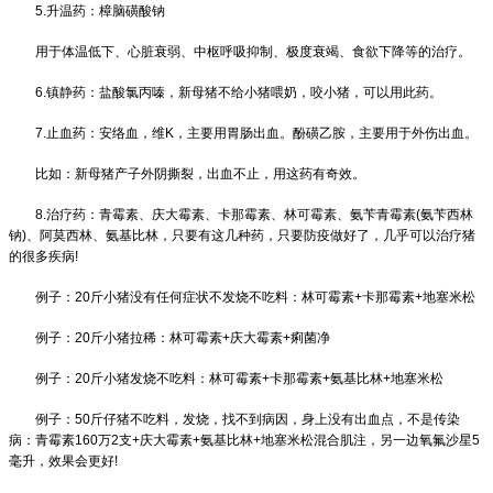
5.升温药：樟脑磺酸钠
用于体温低下、心脏衰弱、中枢呼吸抑制、极度衰竭、食欲下降等的治疗。
6.镇静药：盐酸氯丙嗪，新母猪不给小猪喂奶，咬小猪，可以用此药。
7.止血药：安络血，维K，主要用胃肠出血。酚磺乙胺，主要用于外伤出血。
比如：新母猪产子外阴撕裂，出血不止，用这药有奇效。
8.治疗药：青霉素、庆大霉素、卡那霉素、林可霉素、氨苄青霉素(氨苄西林
钠)、阿莫西林、氨基比林，只要有这几种药，只要防疫做好了，几乎可以治疗猪
的很多疾病!
例子：20斤小猪没有任何症状不发烧不吃料：林可霉素+卡那霉素+地塞米松
例子：20斤小猪拉稀：林可霉素+庆大霉素+痢菌净
例子：20斤小猪发烧不吃料：林可霉素+卡那霉素+氨基比林+地塞米松
例子：50斤仔猪不吃料，发烧，找不到病因，身上没有出血点，不是传染
病：青霉素160万2支+庆大霉素+氨基比林+地塞米松混合肌注，另一边氧氟沙星5
毫升，效果会更好!